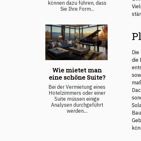
können dazu führen, dass
Vie
Sie Ihre Form...
stä
P
Die
die
ent
Wie mietet man
sow
eine schöne Suite?
maß
Bei der Vermietung eines
Dac
Hotelzimmers oder einer
son
Suite müssen einige
Analysen durchgeführt
Sol
werden....
Bau
Geb
kön