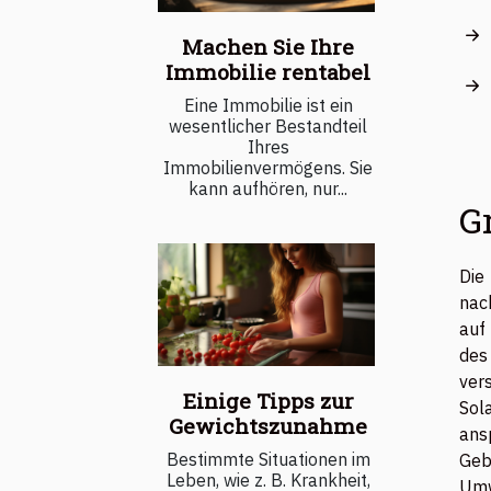
Machen Sie Ihre
Immobilie rentabel
Eine Immobilie ist ein
wesentlicher Bestandteil
Ihres
Immobilienvermögens. Sie
kann aufhören, nur...
G
Die
nac
auf
des
ver
Einige Tipps zur
Sol
Gewichtszunahme
ans
Bestimmte Situationen im
Geb
Leben, wie z. B. Krankheit,
Umw