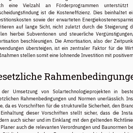
ch eine Vielzahl an Förderprogrammen unterstützt 
scheidungsfindung ist die Kosteneffizienz. Dies beinhaltet e
estitionskosten sowie der erwarteten Energiekostenersparni
fitieren auf lange Sicht, nicht zuletzt durch die Steigerung
elen hierbei Subventionen und steuerliche Vergünstigungen
rtisation beschleunigen. Die Amortisation, also der Zeitpun
wendungen übersteigen, ist ein zentraler Faktor für die Wir
nahmen stellen somit eine lohnende Investition mit positivem
esetzliche Rahmenbedingung
 der Umsetzung von Solartechnologieprojekten in best
etzlichen Rahmenbedingungen und Normen unerlässlich. Ins
e, da es Vorschriften für die strukturelle Sicherheit, den Br
 Einhaltung dieser Vorschriften stellt sicher, dass die Insta
dern auch sicher und im Einklang mit den geltenden Richtlin
 Planer auch die relevanten Verordnungen und Baunormen berü