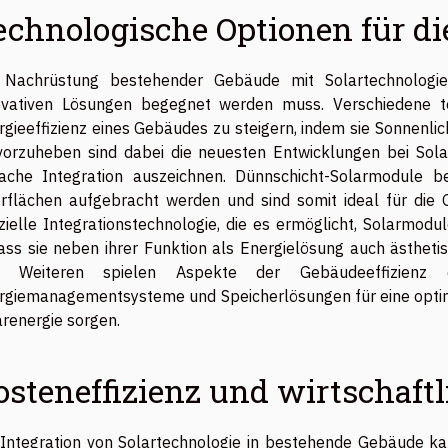
echnologische Optionen für d
 Nachrüstung bestehender Gebäude mit Solartechnologie 
ovativen Lösungen begegnet werden muss. Verschiedene te
rgieeffizienz eines Gebäudes zu steigern, indem sie Sonnenl
vorzuheben sind dabei die neuesten Entwicklungen bei Solarm
fache Integration auszeichnen. Dünnschicht-Solarmodule b
rflächen aufgebracht werden und sind somit ideal für die
zielle Integrationstechnologie, die es ermöglicht, Solarmodul
ass sie neben ihrer Funktion als Energielösung auch ästheti
 Weiteren spielen Aspekte der Gebäudeeffizienz ei
rgiemanagementsysteme und Speicherlösungen für eine opti
arenergie sorgen.
osteneffizienz und wirtschaftl
 Integration von Solartechnologie in bestehende Gebäude kann