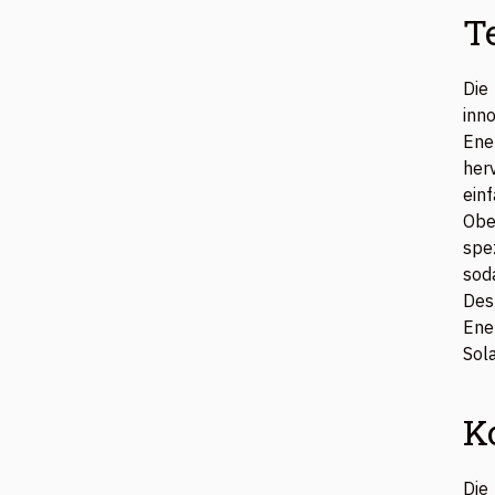
T
Die
inn
Ene
her
ein
Obe
spe
sod
Des
Ene
Sol
K
Die