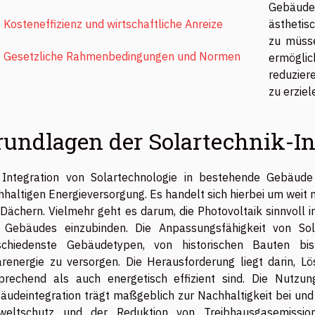
Gebäude
Kosteneffizienz und wirtschaftliche Anreize
ästhetis
zu müsse
Gesetzliche Rahmenbedingungen und Normen
ermöglic
reduzier
zu erziel
rundlagen der Solartechnik-In
 Integration von Solartechnologie in bestehende Gebäude 
hhaltigen Energieversorgung. Es handelt sich hierbei um weit 
 Dächern. Vielmehr geht es darum, die Photovoltaik sinnvoll i
 Gebäudes einzubinden. Die Anpassungsfähigkeit von Sol
schiedenste Gebäudetypen, von historischen Bauten bi
arenergie zu versorgen. Die Herausforderung liegt darin, L
prechend als auch energetisch effizient sind. Die Nutzu
äudeintegration trägt maßgeblich zur Nachhaltigkeit bei und
eltschutz und der Reduktion von Treibhausgasemission