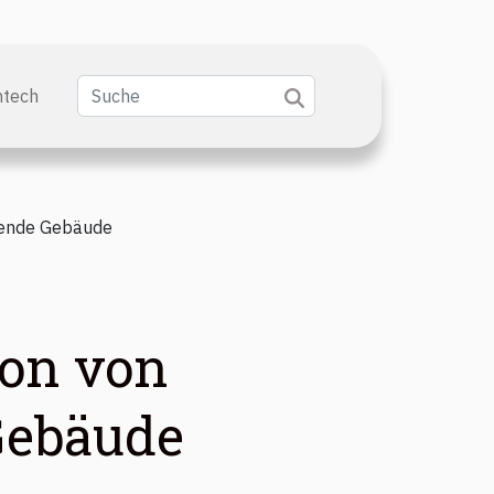
htech
ehende Gebäude
ion von
Gebäude