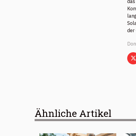
das
Kom
lan
Sol
der
Don
Ähnliche Artikel