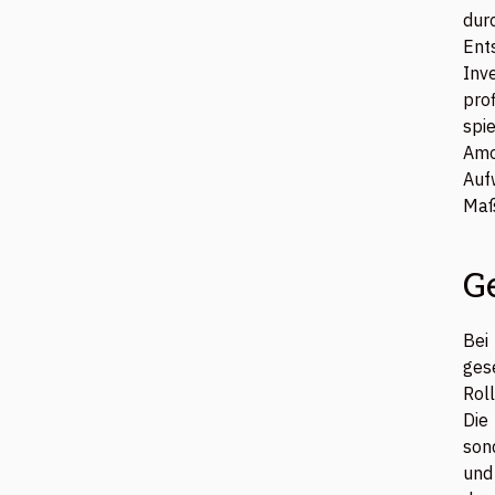
dur
Ent
Inv
pro
spi
Amo
Auf
Maß
G
Bei
ges
Roll
Die
son
und