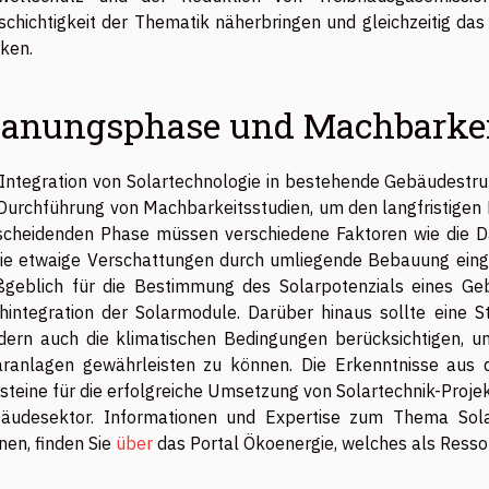
lschichtigkeit der Thematik näherbringen und gleichzeitig das
rken.
lanungsphase und Machbarkei
 Integration von Solartechnologie in bestehende Gebäudestru
 Durchführung von Machbarkeitsstudien, um den langfristigen E
scheidenden Phase müssen verschiedene Faktoren wie die D
ie etwaige Verschattungen durch umliegende Bebauung einge
geblich für die Bestimmung des Solarpotenzials eines Ge
hintegration der Solarmodule. Darüber hinaus sollte eine S
dern auch die klimatischen Bedingungen berücksichtigen, um 
aranlagen gewährleisten zu können. Die Erkenntnisse aus 
steine für die erfolgreiche Umsetzung von Solartechnik-Projek
äudesektor. Informationen und Expertise zum Thema Solar
nen, finden Sie
über
das Portal Ökoenergie, welches als Resso