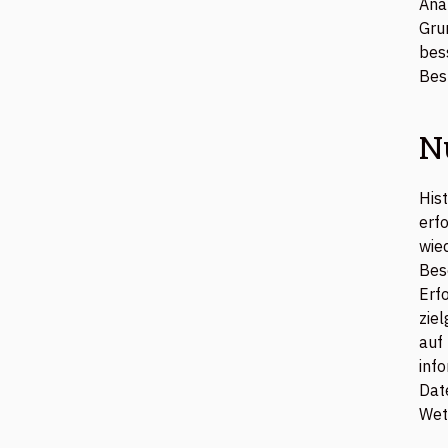
Ana
Gru
bes
Best
N
His
erf
wie
Bes
Erf
zie
auf
inf
Dat
Wet