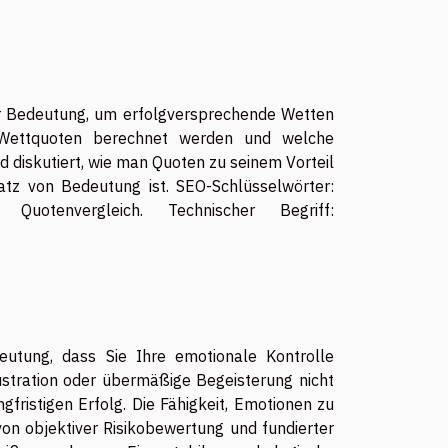
er Bedeutung, um erfolgversprechende Wetten
e Wettquoten berechnet werden und welche
d diskutiert, wie man Quoten zu seinem Vorteil
atz von Bedeutung ist. SEO-Schlüsselwörter:
 Quotenvergleich. Technischer Begriff:
utung, dass Sie Ihre emotionale Kontrolle
ustration oder übermäßige Begeisterung nicht
gfristigen Erfolg. Die Fähigkeit, Emotionen zu
von objektiver Risikobewertung und fundierter