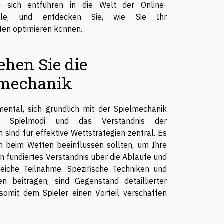
e sich entführen in die Welt der Online-
iele, und entdecken Sie, wie Sie Ihr
ten optimieren können.
ehen Sie die
lmechanik
mental, sich gründlich mit der Spielmechanik
nen Spielmodi und das Verständnis der
 sind für effektive Wettstrategien zentral. Es
en beim Wetten beeinflussen sollten, um Ihre
n fundiertes Verständnis über die Abläufe und
reiche Teilnahme. Spezifische Techniken und
 beitragen, sind Gegenstand detaillierter
omit dem Spieler einen Vorteil verschaffen