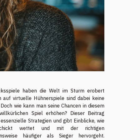
cksspiele haben die Welt im Sturm erobert
 auf virtuelle Hühnerspiele sind dabei keine
Doch wie kann man seine Chancen in diesem
willkürlichen Spiel erhöhen? Dieser Beitrag
essenzielle Strategien und gibt Einblicke, wie
hickt wettet und mit der richtigen
nsweise häufiger als Sieger hervorgeht.