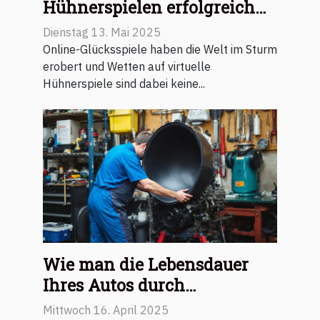
Hühnerspielen erfolgreich
wettet und gewinnt
Dienstag 13. Mai 2025
Online-Glücksspiele haben die Welt im Sturm
erobert und Wetten auf virtuelle
Hühnerspiele sind dabei keine...
Wie man die Lebensdauer
Ihres Autos durch
regelmäßige Wartung
Mittwoch 16. April 2025