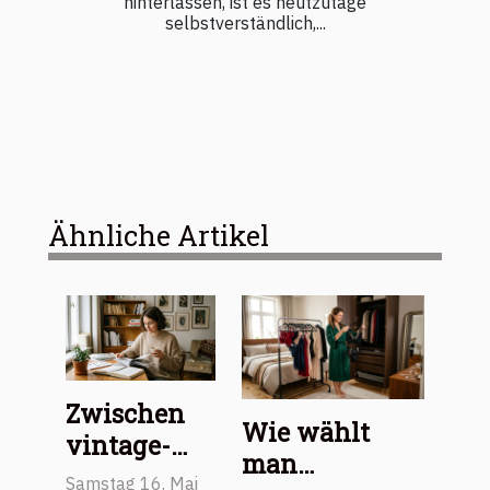
hinterlassen, ist es heutzutage
selbstverständlich,...
Ähnliche Artikel
Zwischen
Wie wählt
vintage-
man
flair und
Samstag 16. Mai