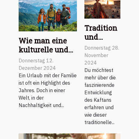
Tradition
und
Wie man eine
Moderne:
Donnerstag 28.
kulturelle und
Die
November
umweltbewusste
Donnerstag 12.
Evolution
2024
Familienreise
Dezember 2024
Du möchtest
des
erfolgreich
Ein Urlaub mit der Familie
mehr über die
Kaftans
ist oft ein Highlight des
plant
faszinierende
für
Jahres. Doch in einer
Entwicklung
Welt, in der
Männer
des Kaftans
Nachhaltigkeit und...
erfahren und
wie dieser
traditionelle...