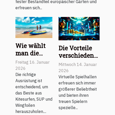
fester Bestandteil europäischer Gärten und
erfreuen sich...
Wie wählt
Die Vorteile
man die
verschiedener
richtige
VIP-
Freitag 16. Januar
Mittwoch 14. Januar
Ausrüstung
2026
Programme
2026
für
Die richtige
in virtuellen
Virtuelle Spielhallen
Ausrüstung ist
Kitesurfen,
erfreuen sich immer
Spielhallen
entscheidend, um
SUP und
größerer Beliebtheit
das Beste aus
und bieten ihren
Wingfoilen?
Kitesurfen, SUP und
treuen Spielern
Wingfoilen
spezielle...
herauszuholen....