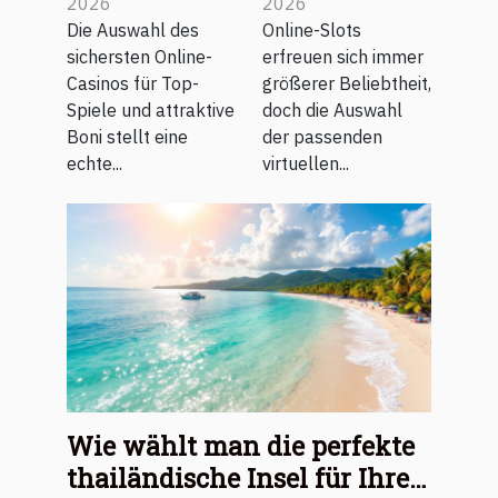
Online-
Spielhalle für
2026
2026
Casino für
Online-Slots
Die Auswahl des
Online-Slots
sichersten Online-
erfreuen sich immer
Top-Spiele
findet
Casinos für Top-
größerer Beliebtheit,
und Boni
Spiele und attraktive
doch die Auswahl
aus?
Boni stellt eine
der passenden
echte...
virtuellen...
Wie wählt man die perfekte
thailändische Insel für Ihren