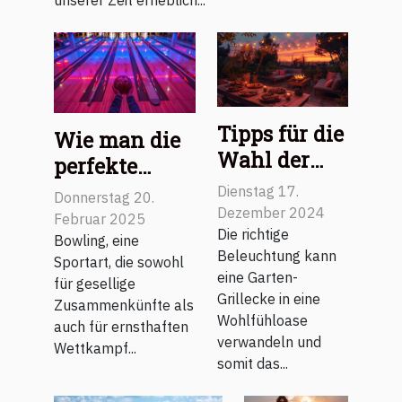
Tipps für die
Wie man die
Wahl der
perfekte
richtigen
Bowlingkugel
Dienstag 17.
Donnerstag 20.
Beleuchtung
Dezember 2024
für Hobby
Februar 2025
für Ihre
Die richtige
und
Bowling, eine
Beleuchtung kann
Garten-
Sportart, die sowohl
Wettkampf
eine Garten-
für gesellige
Grillecke
auswählt
Grillecke in eine
Zusammenkünfte als
Wohlfühloase
auch für ernsthaften
verwandeln und
Wettkampf...
somit das...