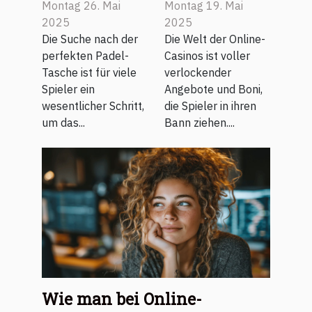
perfekte
Casinos ohne
Montag 26. Mai
Montag 19. Mai
Padel-Tasche
Einzahlung
2025
2025
für Ihre
Freispiele
Die Suche nach der
Die Welt der Online-
perfekten Padel-
Casinos ist voller
Bedürfnisse
erhält
Tasche ist für viele
verlockender
aus?
Spieler ein
Angebote und Boni,
wesentlicher Schritt,
die Spieler in ihren
um das...
Bann ziehen....
Wie man bei Online-