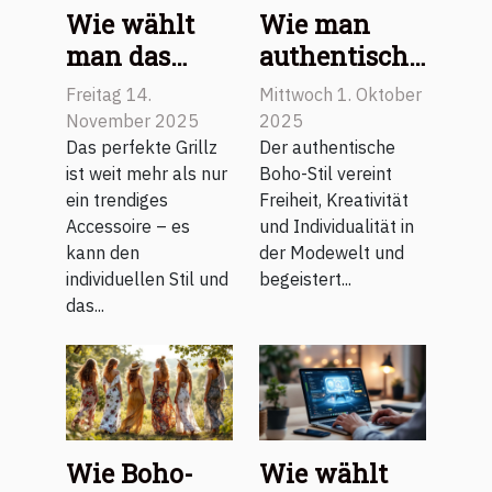
Wie wählt
Wie man
man das
authentische
perfekte
Boho-Stile
Freitag 14.
Mittwoch 1. Oktober
Grillz für Ihr
für jede
November 2025
2025
Lächeln aus?
Jahreszeit
Das perfekte Grillz
Der authentische
ist weit mehr als nur
Boho-Stil vereint
stylt
ein trendiges
Freiheit, Kreativität
Accessoire – es
und Individualität in
kann den
der Modewelt und
individuellen Stil und
begeistert...
das...
Wie Boho-
Wie wählt