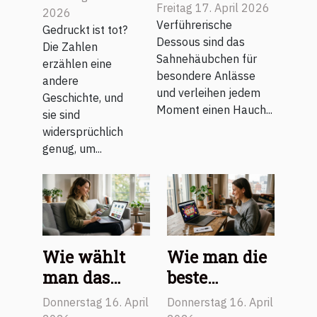
verführerische
Freitag 17. April 2026
zeitgeist:
2026
Dessous für
Verführerische
was
Gedruckt ist tot?
besondere
Dessous sind das
Die Zahlen
magazines
Sahnehäubchen für
Anlässe?
erzählen eine
heute
besondere Anlässe
andere
wirklich
und verleihen jedem
Geschichte, und
Moment einen Hauch...
inspirieren
sie sind
widersprüchlich
genug, um...
Wie wählt
Wie man die
man das
beste
sicherste
virtuelle
Donnerstag 16. April
Donnerstag 16. April