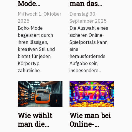
Mode
man das
verschiedene
sicherste
Mittwoch 1. Oktober
Dienstag 30.
Körpertypen
Online-
2025
September 2025
elegant
Spielportal
Boho-Mode
Die Auswahl eines
begeistert durch
sicheren Online-
betont
aus?
ihren lässigen,
Spielportals kann
kreativen Stil und
eine
bietet für jeden
herausfordernde
Körpertyp
Aufgabe sein,
zahlreiche...
insbesondere...
Wie wählt
Wie man bei
man die
Online-