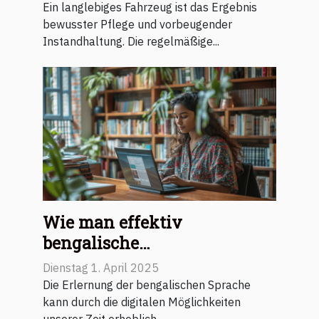
verlängert
Ein langlebiges Fahrzeug ist das Ergebnis
bewusster Pflege und vorbeugender
Instandhaltung. Die regelmäßige...
Wie man effektiv
bengalische
Sprachkenntnisse durch
Dienstag 1. April 2025
Online-Lernplattformen
Die Erlernung der bengalischen Sprache
verbessert
kann durch die digitalen Möglichkeiten
unserer Zeit erheblich...